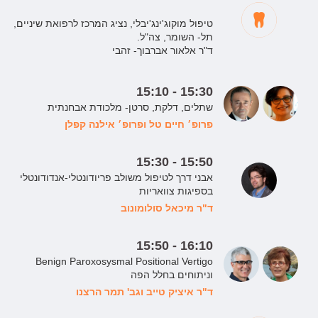
טיפול מוקוג'ינג'יבלי, נציג המרכז לרפואת שיניים,
תל- השומר, צה"ל.
ד"ר אלאור אברבוך- זהבי
15:10 - 15:30
שתלים, דלקת, סרטן- מלכודת אבחנתית
פרופ׳ חיים טל
ופרופ׳ אילנה קפלן
15:30 - 15:50
אבני דרך לטיפול משולב פריודונטלי-אנדודונטלי
בספיגות צוואריות
ד"ר מיכאל סולומונוב
15:50 - 16:10
Benign Paroxosysmal Positional Vertigo
וניתוחים בחלל הפה
ד"ר איציק טייב
וגב' תמר הרצנו