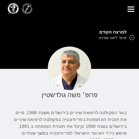
Toggle
navigation
למרצה הקודם
פרופ׳ ליאור שפירא
פרופ׳ משה גולדשטיין
בוגר הפקולטה לרפואת שיניים בירושלים משנת 1986. סיים
את תכנית ההתמחות בפריודונטיה בפקולטה לרפואת שיניים
בירושלים בשנת 1990 וקיבל את תעודת המומחה ב 1991.
שימש כיו”ר האיגוד הישראלי לפריודונטיה במשך שנתיים