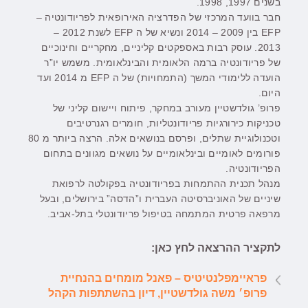
בשנים 1997, 1998.
חבר בוועד המרכזי של הפדרציה האירופאית לפריודונטיה –
EFP בין 2009 – 2014 ונשיא של ה EFP לשנת 2012 –
2013. עוסק רבות באספקטים קליניים, מחקריים וחינוכיים
של פריודונטיה ברמה הלאומית והבינלאומית. משמש יו”ר
הועדה ללימודי המשך (התמחויות) של ה EFP מ 2014 ועד
היום.
פרופ’ גולדשטיין מעורב במחקר, פיתוח ויישום קליני של
טכניקות כירורגיות פריודונטליות, חומרים רגנרטיבים
וטכנולוגיית שתלים, ופרסם בנושאים אלה. הרצה ביותר מ 80
פורומים לאומיים ובינלאומיים על נושאים מגוונים בתחום
הפריודונטיה.
מנהל תכנית ההתמחות בפריודונטיה בפקולטה לרפואת
שיניים של האוניברסיטה העברית ו”הדסה” בירושלים, ובעל
מרפאה פרטית המתמחה בטיפול פריודונטלי בתל-אביב.
לתקציר ההרצאה לחץ כאן:
פראיימפלנטיטיס – פאנל מומחים בהנחיית
פרופ׳ משה גולדשטיין, דיון בהשתתפות הקהל