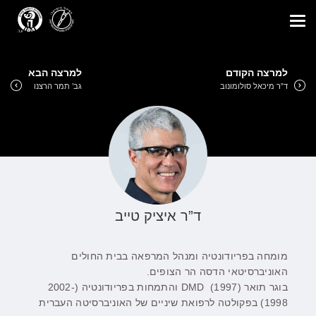
Toggle
navigation
למרצה הקודם
למרצה הבא
ד”ר מיכאל סולומונוב
גב’ תמר הרצנו
ד”ר איציק טייב
מומחה בפריודונטיה ומנהל המרפאה בבית החולים
האוניברסיטאי הדסה הר הצופים.
בוגר תואר DMD (1997) והתמחות בפריודונטיה (2002-
1998) בפקולטה לרפואת שיניים של האוניברסיטה העברית